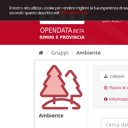
Il nostro sito utilizza i cookie per rendere migliore la tua esperienza di na
Informativa
secondo quanto descritto nell'
DATASET
Gruppi
Ambiente
Dataset
Flusso di a
Informazi
Ambiente