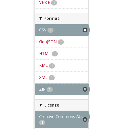
Verde
1
Formati
CSV
1
GeoJSON
1
HTML
1
KML
1
XML
1
ZIP
1
Licenze
Creative Commons At...
1