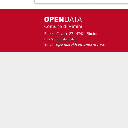
Piazza Cavour 27 - 47921 Rimini
P.IVA 00304260409
Email
opendata@comune.rimini.it