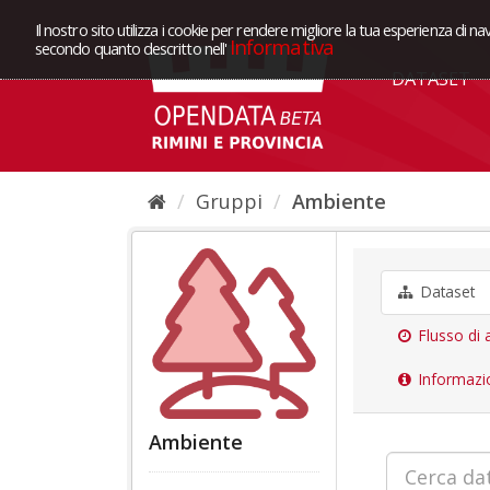
Il nostro sito utilizza i cookie per rendere migliore la tua esperienza di na
Informativa
secondo quanto descritto nell'
DATASET
Gruppi
Ambiente
Dataset
Flusso di a
Informazi
Ambiente