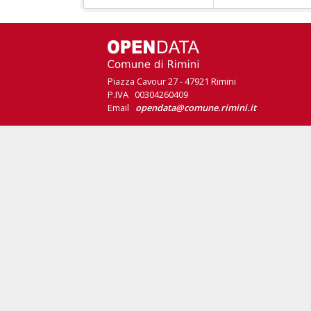
Piazza Cavour 27 - 47921 Rimini
P.IVA 00304260409
Email
opendata@comune.rimini.it