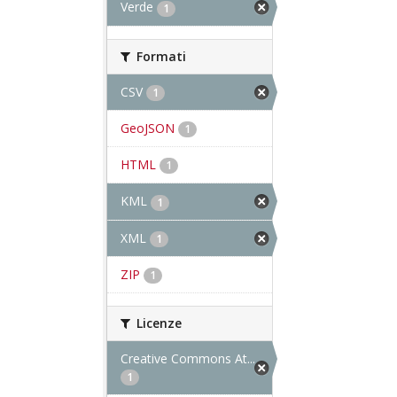
Verde
1
Formati
CSV
1
GeoJSON
1
HTML
1
KML
1
XML
1
ZIP
1
Licenze
Creative Commons At...
1