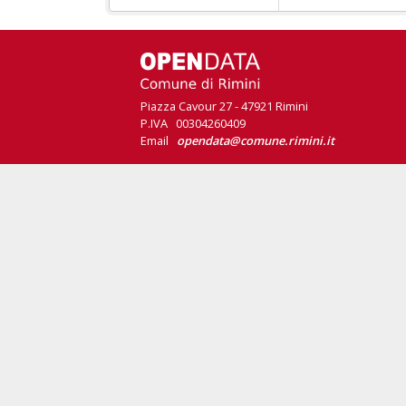
Piazza Cavour 27 - 47921 Rimini
P.IVA 00304260409
Email
opendata@comune.rimini.it