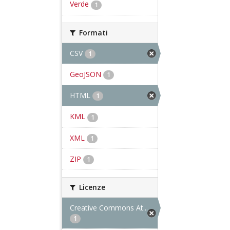
Verde
1
Formati
CSV
1
GeoJSON
1
HTML
1
KML
1
XML
1
ZIP
1
Licenze
Creative Commons At...
1