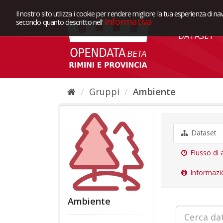
Il nostro sito utilizza i cookie per rendere migliore la tua esperienza di na
Informativa
secondo quanto descritto nell'
DATASET
Gruppi
Ambiente
Dataset
Flusso di a
Informazi
Ambiente