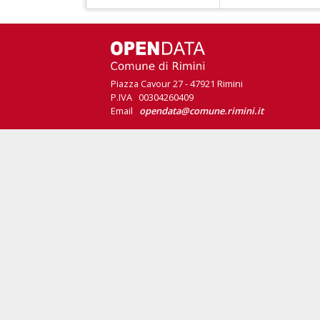
Piazza Cavour 27 - 47921 Rimini
P.IVA 00304260409
Email
opendata@comune.rimini.it