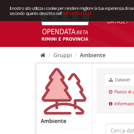
Il nostro sito utilizza i cookie per rendere migliore la tua esperienza di na
Informativa
secondo quanto descritto nell'
DATASET
Gruppi
Ambiente
Dataset
Flusso di a
Informazi
Ambiente