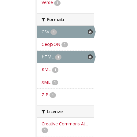
Verde
1
Formati
CSV
1
GeoJSON
1
HTML
1
KML
1
XML
1
ZIP
1
Licenze
Creative Commons At...
1