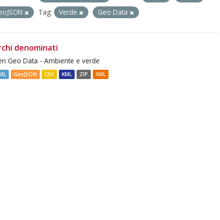
eoJSON
Tag:
Verde
Geo Data
rchi denominati
n Geo Data - Ambiente e verde
ML
GeoJSON
CSV
KML
ZIP
XML