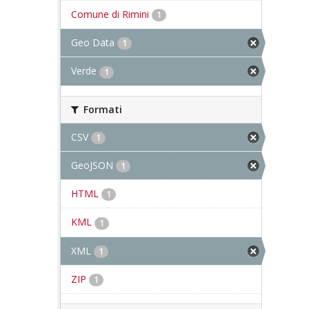
Comune di Rimini
1
Geo Data
1
Verde
1
Formati
CSV
1
GeoJSON
1
HTML
1
KML
1
XML
1
ZIP
1