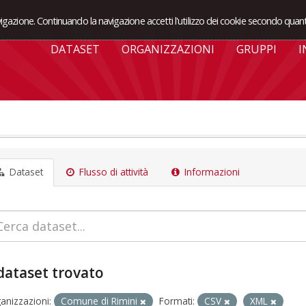
avigazione. Continuando la navigazione accetti l'utilizzo dei cookie secondo quant
DATASET
ORGANIZZAZIONI
GRUPPI
I
Dataset
Flusso di attività
Informazioni
dataset trovato
anizzazioni:
Comune di Rimini
Formati:
CSV
XML