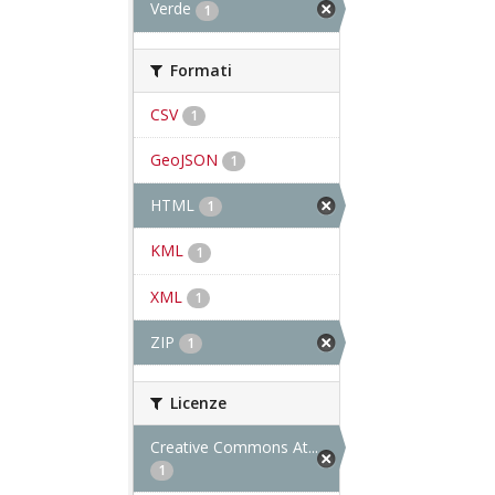
Verde
1
Formati
CSV
1
GeoJSON
1
HTML
1
KML
1
XML
1
ZIP
1
Licenze
Creative Commons At...
1