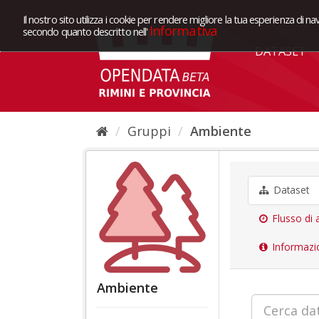
Il nostro sito utilizza i cookie per rendere migliore la tua esperienza di na
Informativa
secondo quanto descritto nell'
DATASET
Gruppi
Ambiente
Dataset
Flusso di a
Informazi
Ambiente