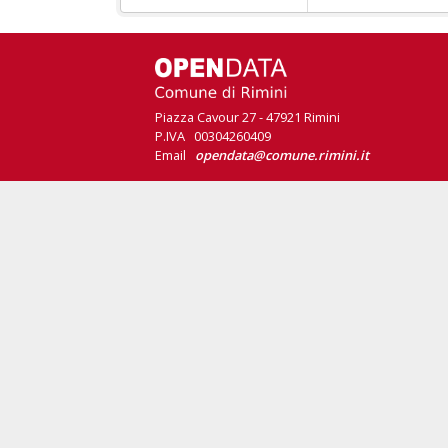
Piazza Cavour 27 - 47921 Rimini
P.IVA 00304260409
Email
opendata@comune.rimini.it