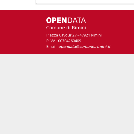
Piazza Cavour 27 - 47921 Rimini
P.IVA 00304260409
Email
opendata@comune.rimini.it