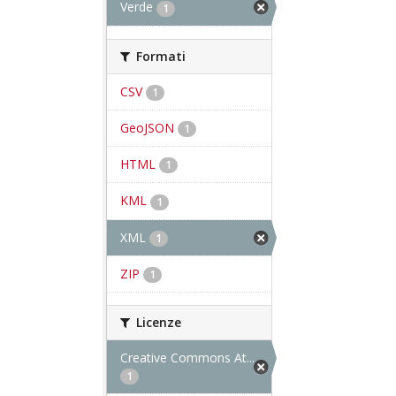
Verde
1
Formati
CSV
1
GeoJSON
1
HTML
1
KML
1
XML
1
ZIP
1
Licenze
Creative Commons At...
1