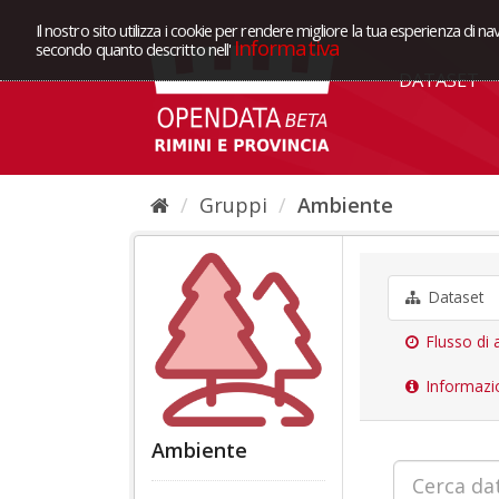
Il nostro sito utilizza i cookie per rendere migliore la tua esperienza di na
Informativa
secondo quanto descritto nell'
DATASET
Gruppi
Ambiente
Dataset
Flusso di a
Informazi
Ambiente