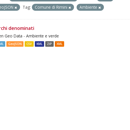
eoJSON
Tag:
Comune di Rimini
Ambiente
rchi denominati
n Geo Data - Ambiente e verde
ML
GeoJSON
CSV
KML
ZIP
XML