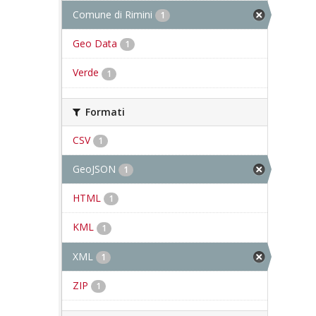
Comune di Rimini
1
Geo Data
1
Verde
1
Formati
CSV
1
GeoJSON
1
HTML
1
KML
1
XML
1
ZIP
1