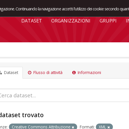
avigazione. Continuando la navigazione accetti l'utilizzo dei cookie secondo quant
DATASET
ORGANIZZAZIONI
GRUPPI
I
Dataset
Flusso di attività
Informazioni
dataset trovato
enze:
Creative Commons Attribuzione
Formati:
XML