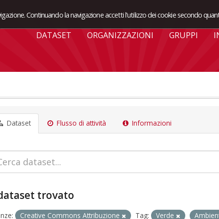
avigazione. Continuando la navigazione accetti l'utilizzo dei cookie secondo quant
DATASET
ORGANIZZAZIONI
GRUPPI
I
Dataset
Flusso di attività
Informazioni
dataset trovato
enze:
Creative Commons Attribuzione
Tag:
Verde
Ambien