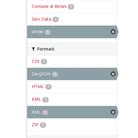
Comune di Rimini
1
Geo Data
1
Verde
1
Formati
CSV
1
GeoJSON
1
HTML
1
KML
1
XML
1
ZIP
1