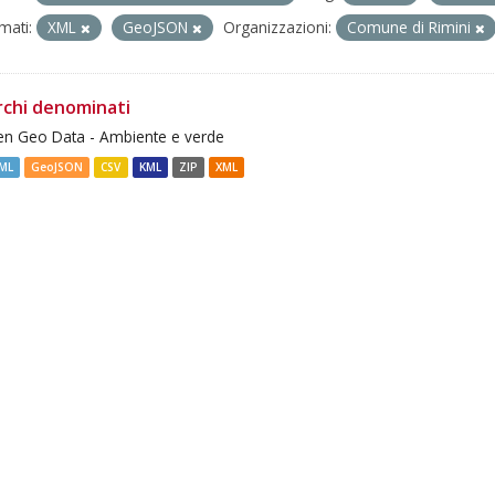
mati:
XML
GeoJSON
Organizzazioni:
Comune di Rimini
rchi denominati
n Geo Data - Ambiente e verde
ML
GeoJSON
CSV
KML
ZIP
XML