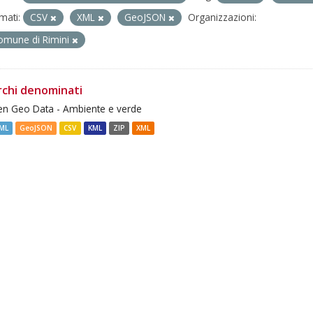
mati:
CSV
XML
GeoJSON
Organizzazioni:
omune di Rimini
rchi denominati
n Geo Data - Ambiente e verde
ML
GeoJSON
CSV
KML
ZIP
XML