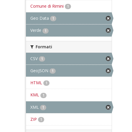
Comune di Rimini
1
Geo Data
1
Verde
1
Formati
CSV
1
GeoJSON
1
HTML
1
KML
1
XML
1
ZIP
1