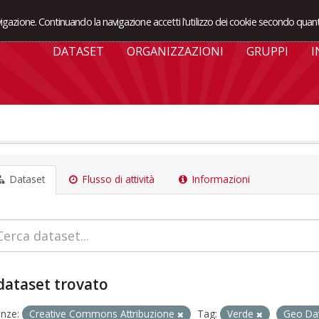
avigazione. Continuando la navigazione accetti l'utilizzo dei cookie secondo quant
DATASET
ORGANIZZAZIONI
GRUPPI
I
Dataset
Flusso di attività
Informazioni
dataset trovato
enze:
Creative Commons Attribuzione
Tag:
Verde
Geo Da