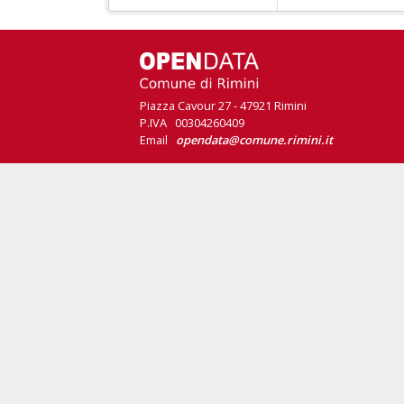
Piazza Cavour 27 - 47921 Rimini
P.IVA 00304260409
Email
opendata@comune.rimini.it