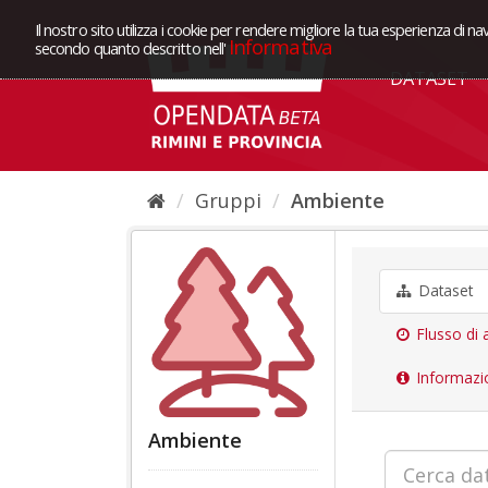
Il nostro sito utilizza i cookie per rendere migliore la tua esperienza di na
Informativa
secondo quanto descritto nell'
DATASET
Gruppi
Ambiente
Dataset
Flusso di a
Informazi
Ambiente