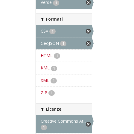
Verde
1
Formati
CSV
1
GeoJSON
1
HTML
1
KML
1
XML
1
ZIP
1
Licenze
Creative Commons At...
1