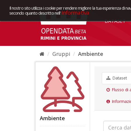
Il nostro sito utilizza i cookie per rendere migliore la tua esperienza di na
Informativa
secondo quanto descritto nell'
DATASET
Gruppi
Ambiente
Dataset
Flusso di a
Informazi
Ambiente