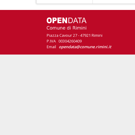
Piazza Cavour 27 - 47921 Rimini
P.IVA 00304260409
Email
opendata@comune.rimini.it