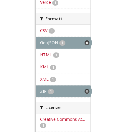
Verde
1
Formati
CSV
1
GeoJSON
1
HTML
1
KML
1
XML
1
ZIP
1
Licenze
Creative Commons At...
1