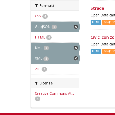
Formati
Strade
Open Data cart
CSV
4
HTML
GeoJSO
GeoJSON
4
Civici con z
HTML
4
Open Data cart
KML
4
HTML
GeoJSO
XML
4
ZIP
4
Licenze
Creative Commons At...
4