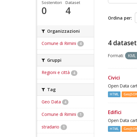
Sostenitori
Dataset
0
4
Ordina per
Organizzazioni
4 dataset
Comune di Rimini
4
Formati:
KM
Gruppi
Regioni e città
4
Civici
Open Data cart
Tag
HTML
GeoJSO
Geo Data
4
Edifici
Comune di Rimini
1
Open Data cart
stradario
1
HTML
GeoJSO