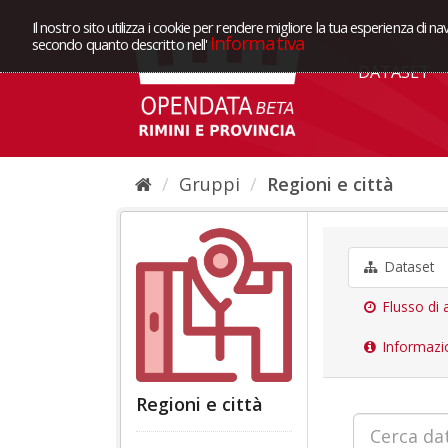
Il nostro sito utilizza i cookie per rendere migliore la tua esperienza di na
Informativa
secondo quanto descritto nell'
DATASET
Gruppi
Regioni e città
Dataset
Flusso di a
Informazi
Regioni e città