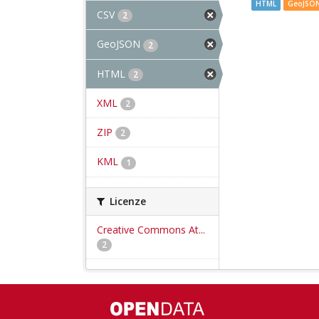
HTML
GeoJSO
CSV
2
GeoJSON
2
HTML
2
XML
2
ZIP
2
KML
1
Licenze
Creative Commons At...
2