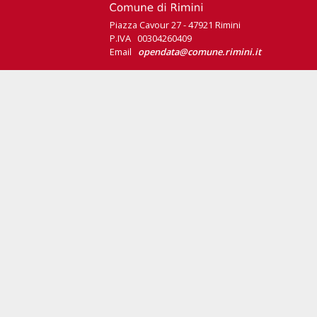
Piazza Cavour 27 - 47921 Rimini
P.IVA 00304260409
Email
opendata@comune.rimini.it