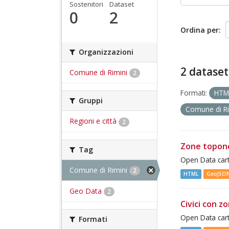
Sostenitori
Dataset
0
2
Ordina per
Organizzazioni
2 dataset
Comune di Rimini
2
Formati:
HT
Gruppi
Comune di R
Regioni e città
2
Zone topon
Tag
Open Data cart
Comune di Rimini
2
HTML
GeoJSO
Geo Data
2
Civici con z
Open Data cart
Formati