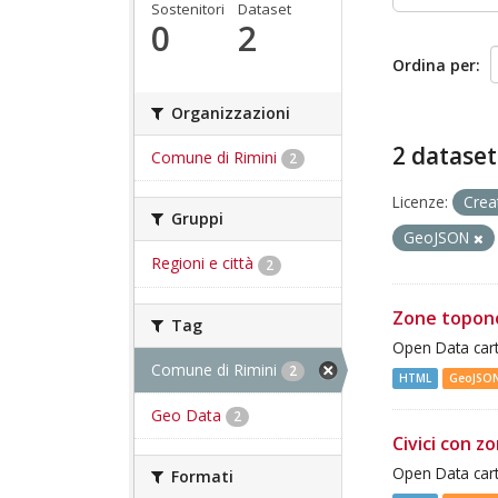
Sostenitori
Dataset
0
2
Ordina per
Organizzazioni
2 dataset
Comune di Rimini
2
Licenze:
Crea
Gruppi
GeoJSON
Regioni e città
2
Zone topon
Tag
Open Data cart
Comune di Rimini
2
HTML
GeoJSO
Geo Data
2
Civici con z
Open Data cart
Formati