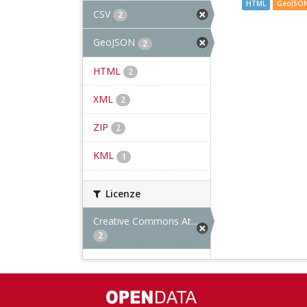
HTML
GeoJSO
CSV
2
GeoJSON
2
HTML
2
XML
2
ZIP
2
KML
1
Licenze
Creative Commons At...
2