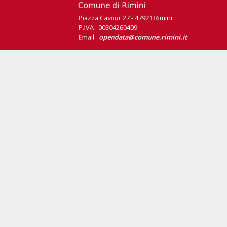
Piazza Cavour 27 - 47921 Rimini
P.IVA 00304260409
Email
opendata@comune.rimini.it