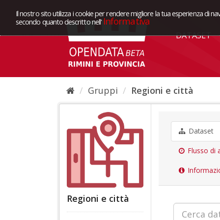
Il nostro sito utilizza i cookie per rendere migliore la tua esperienza di na
Informativa
secondo quanto descritto nell'
DATASET
Gruppi
Regioni e città
Dataset
Flusso di a
Informazi
Regioni e città