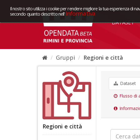
Il nostro sito utilizza i cookie per rendere migliore la tua esperienza di na
Informativa
secondo quanto descritto nell'
DATASET
Gruppi
Regioni e città
Dataset
Flusso di a
Informazi
Regioni e città