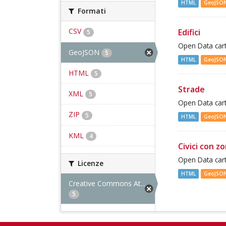
HTML
GeoJSO
Formati
CSV
Edifici
5
Open Data cart
GeoJSON
5
HTML
GeoJSO
HTML
5
Strade
XML
5
Open Data cart
ZIP
5
HTML
GeoJSO
KML
4
Civici con z
Open Data cart
Licenze
HTML
GeoJSO
Creative Commons At...
5