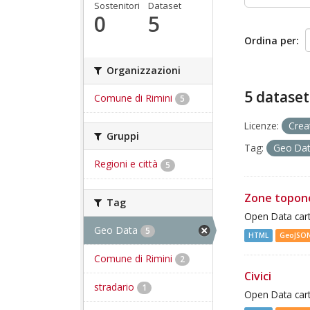
Sostenitori
Dataset
0
5
Ordina per
Organizzazioni
5 dataset
Comune di Rimini
5
Licenze:
Crea
Gruppi
Tag:
Geo Da
Regioni e città
5
Zone topon
Tag
Open Data cart
Geo Data
5
HTML
GeoJSO
Comune di Rimini
2
Civici
stradario
1
Open Data cart