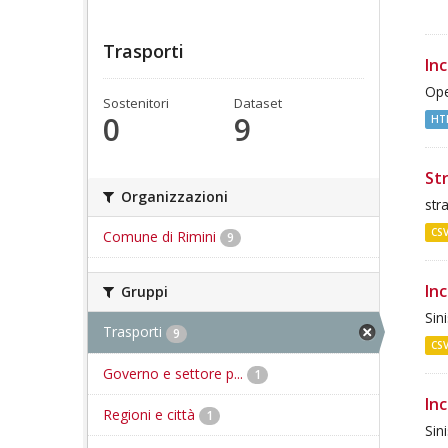
Trasporti
In
Ope
Sostenitori
Dataset
0
9
HT
St
Organizzazioni
str
CS
Comune di Rimini
9
Inc
Gruppi
Sini
Trasporti
9
CS
Governo e settore p...
1
Inc
Regioni e città
1
Sini