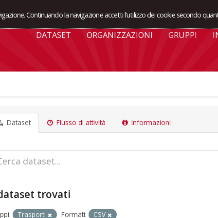
avigazione. Continuando la navigazione accetti l'utilizzo dei cookie secondo quant
DATASET
ORGANIZZAZIONI
GRUPPI
I
Dataset
Flusso di attività
Informazioni
dataset trovati
ppi:
Trasporti
Formati:
CSV