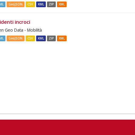
ML
GeoJSON
CSV
KML
ZIP
XML
identi incroci
n Geo Data - Mobilità
ML
GeoJSON
CSV
KML
ZIP
XML