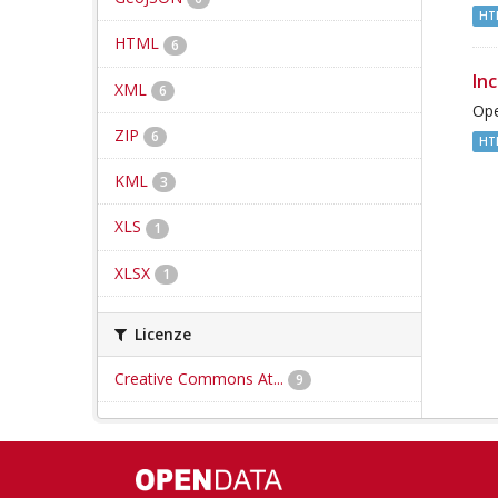
HT
HTML
6
Inc
XML
6
Ope
ZIP
6
HT
KML
3
XLS
1
XLSX
1
Licenze
Creative Commons At...
9