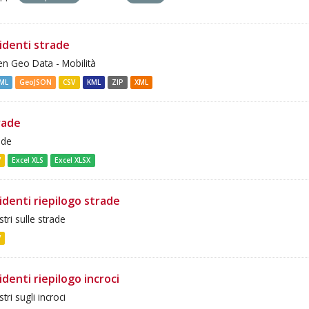
cidenti strade
n Geo Data - Mobilità
ML
GeoJSON
CSV
KML
ZIP
XML
rade
ade
V
Excel XLS
Excel XLSX
identi riepilogo strade
stri sulle strade
V
identi riepilogo incroci
stri sugli incroci