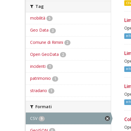
CS
Tag
mobilità
5
Lim
Ope
Geo Data
3
HT
Comune di Rimini
2
Lim
Open GeoData
2
Ope
incidenti
1
HT
patrimonio
1
Lim
stradario
1
Ope
HT
Formati
CSV
9
Co
Ope
GeoJSON
6