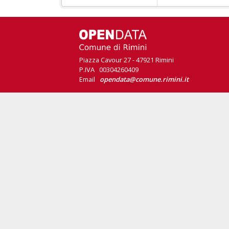
Piazza Cavour 27 - 47921 Rimini
P.IVA 00304260409
Email
opendata@comune.rimini.it