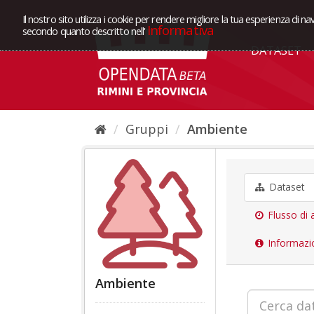
Il nostro sito utilizza i cookie per rendere migliore la tua esperienza di na
Informativa
secondo quanto descritto nell'
DATASET
Gruppi
Ambiente
Dataset
Flusso di a
Informazi
Ambiente