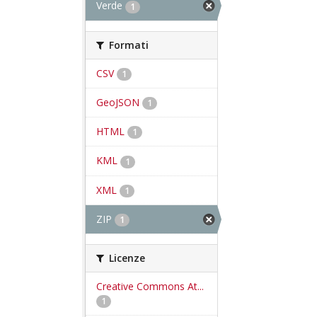
Verde
1
Formati
CSV
1
GeoJSON
1
HTML
1
KML
1
XML
1
ZIP
1
Licenze
Creative Commons At...
1