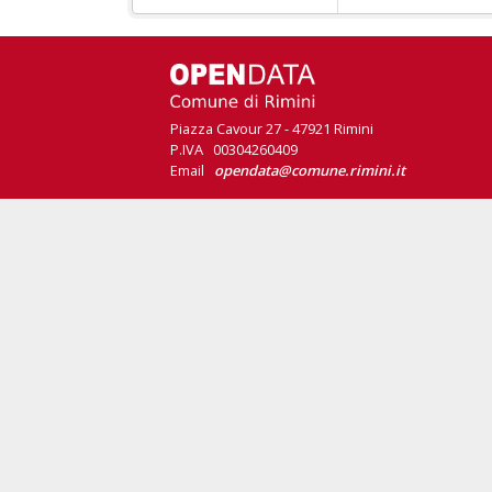
Piazza Cavour 27 - 47921 Rimini
P.IVA 00304260409
Email
opendata@comune.rimini.it