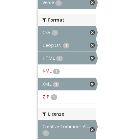
Verde
1
Formati
CSV
1
GeoJSON
1
HTML
1
KML
1
XML
1
ZIP
1
Licenze
Creative Commons At...
1