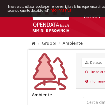
Il nostro sito utilizza i cookie per rendere migliore la tua esperienza di na
Informativa
secondo quanto descritto nell'
DATASET
Gruppi
Ambiente
Dataset
Flusso di a
Informazi
Ambiente