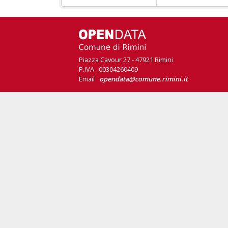
Piazza Cavour 27 - 47921 Rimini
P.IVA 00304260409
Email
opendata@comune.rimini.it