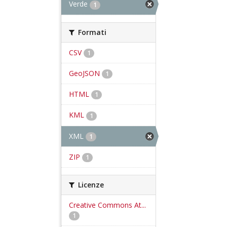
Verde
1
Formati
CSV
1
GeoJSON
1
HTML
1
KML
1
XML
1
ZIP
1
Licenze
Creative Commons At...
1