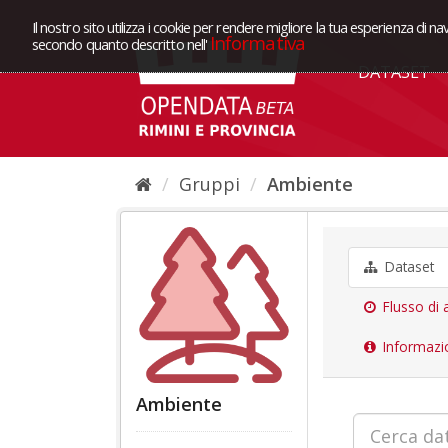
Il nostro sito utilizza i cookie per rendere migliore la tua esperienza di na
Informativa
secondo quanto descritto nell'
DATASET
Gruppi
Ambiente
Dataset
Flusso di a
Informazi
Ambiente