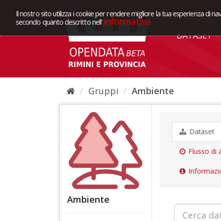
Il nostro sito utilizza i cookie per rendere migliore la tua esperienza di na
Informativa
secondo quanto descritto nell'
DATASET
Gruppi
Ambiente
Dataset
Flusso di a
Informazi
Ambiente