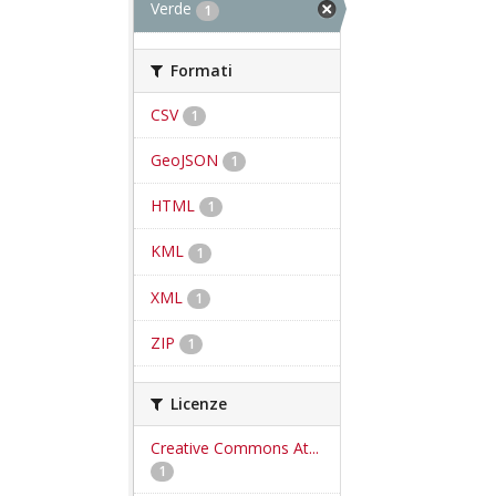
Verde
1
Formati
CSV
1
GeoJSON
1
HTML
1
KML
1
XML
1
ZIP
1
Licenze
Creative Commons At...
1