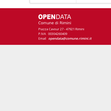
Piazza Cavour 27 - 47921 Rimini
P.IVA 00304260409
Email
opendata@comune.rimini.it