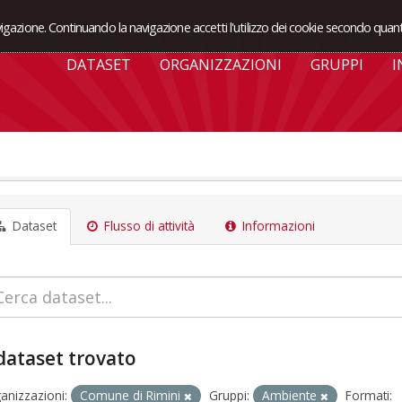
avigazione. Continuando la navigazione accetti l'utilizzo dei cookie secondo quant
DATASET
ORGANIZZAZIONI
GRUPPI
I
Dataset
Flusso di attività
Informazioni
dataset trovato
anizzazioni:
Comune di Rimini
Gruppi:
Ambiente
Formati: