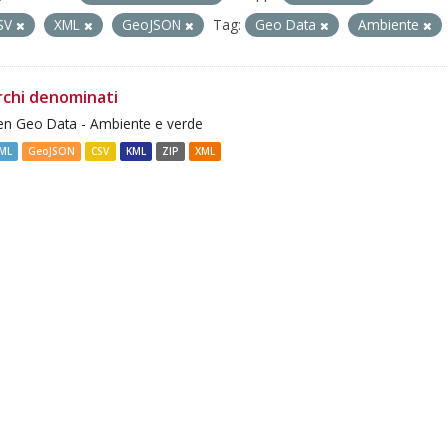
SV
XML
GeoJSON
Tag:
Geo Data
Ambiente
rchi denominati
n Geo Data - Ambiente e verde
ML
GeoJSON
CSV
KML
ZIP
XML