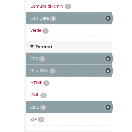
Comune di Rimini
1
Geo Data
1
Verde
1
Formati
CSV
1
GeoJSON
1
HTML
1
KML
1
XML
1
ZIP
1