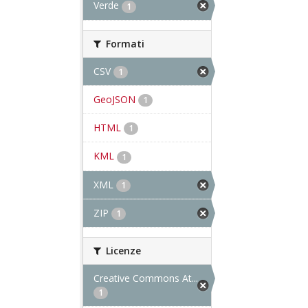
Verde
1
Formati
CSV
1
GeoJSON
1
HTML
1
KML
1
XML
1
ZIP
1
Licenze
Creative Commons At...
1