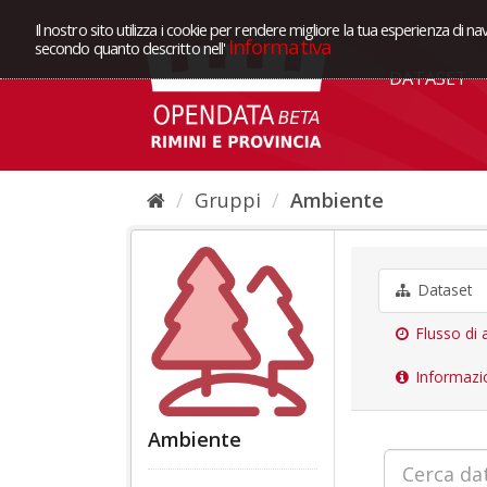
Il nostro sito utilizza i cookie per rendere migliore la tua esperienza di na
Informativa
secondo quanto descritto nell'
DATASET
Gruppi
Ambiente
Dataset
Flusso di a
Informazi
Ambiente