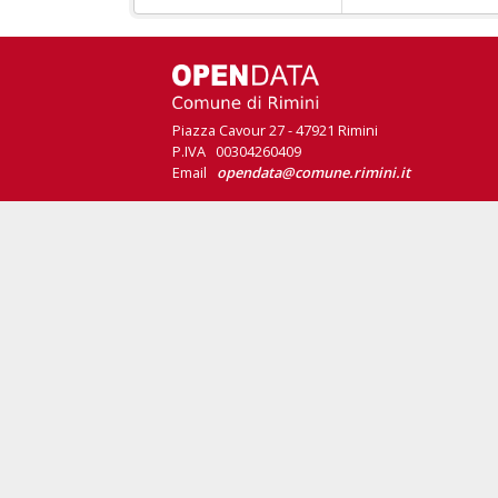
Piazza Cavour 27 - 47921 Rimini
P.IVA 00304260409
Email
opendata@comune.rimini.it