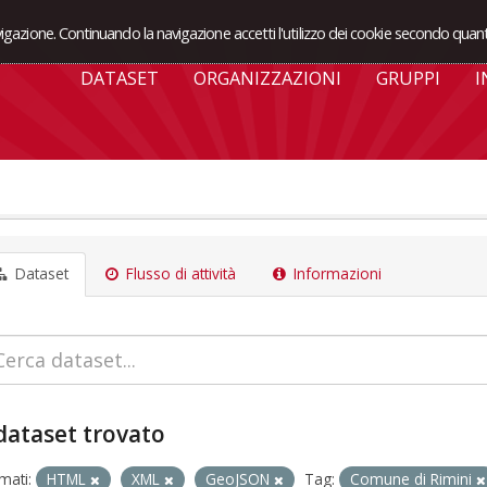
avigazione. Continuando la navigazione accetti l'utilizzo dei cookie secondo quant
DATASET
ORGANIZZAZIONI
GRUPPI
I
Dataset
Flusso di attività
Informazioni
dataset trovato
mati:
HTML
XML
GeoJSON
Tag:
Comune di Rimini