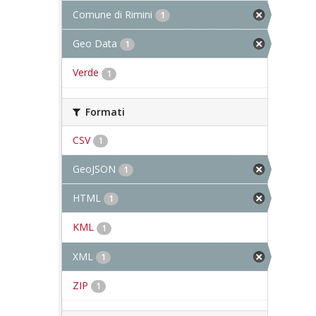
Comune di Rimini
1
Geo Data
1
Verde
1
Formati
CSV
1
GeoJSON
1
HTML
1
KML
1
XML
1
ZIP
1