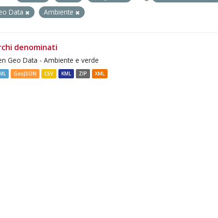
eo Data
Ambiente
rchi denominati
n Geo Data - Ambiente e verde
ML
GeoJSON
CSV
KML
ZIP
XML