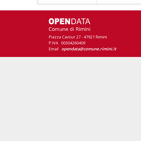
Piazza Cavour 27 - 47921 Rimini
P.IVA 00304260409
Email
opendata@comune.rimini.it