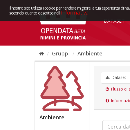
Il nostro sito utilizza i cookie per rendere migliore la tua esperienza di na
Informativa
secondo quanto descritto nell'
DATASET
Gruppi
Ambiente
Dataset
Flusso di a
Informazi
Ambiente