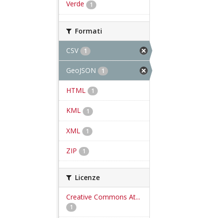
Verde
1
Formati
CSV
1
GeoJSON
1
HTML
1
KML
1
XML
1
ZIP
1
Licenze
Creative Commons At...
1