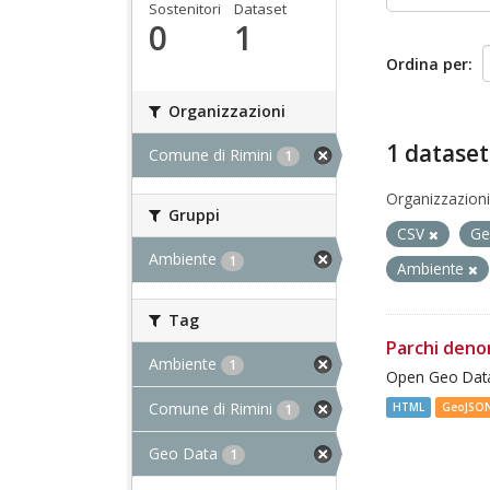
Sostenitori
Dataset
0
1
Ordina per
Organizzazioni
1 dataset
Comune di Rimini
1
Organizzazioni
Gruppi
CSV
Ge
Ambiente
1
Ambiente
Tag
Parchi deno
Ambiente
1
Open Geo Data
Comune di Rimini
HTML
GeoJSO
1
Geo Data
1