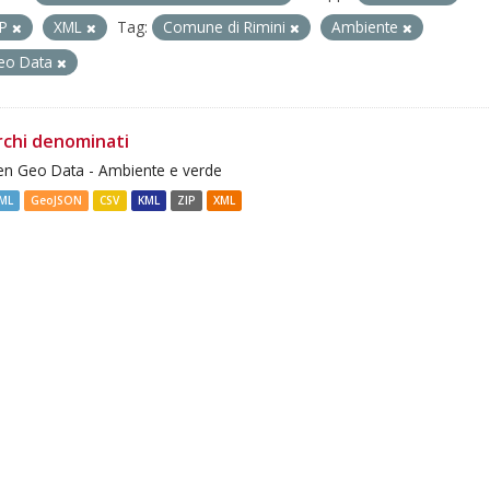
IP
XML
Tag:
Comune di Rimini
Ambiente
eo Data
rchi denominati
n Geo Data - Ambiente e verde
ML
GeoJSON
CSV
KML
ZIP
XML