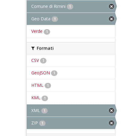
Comune di Rimini
1
Geo Data
1
Verde
1
Formati
CSV
1
GeoJSON
1
HTML
1
KML
1
XML
1
ZIP
1