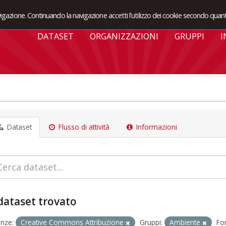
avigazione. Continuando la navigazione accetti l'utilizzo dei cookie secondo quant
DATASET
ORGANIZZAZIONI
GRUPPI
I
Dataset
Flusso di attività
Informazioni
dataset trovato
enze:
Creative Commons Attribuzione
Gruppi:
Ambiente
Fo