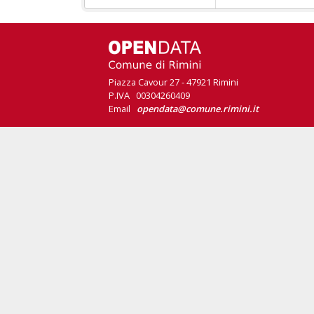
Piazza Cavour 27 - 47921 Rimini
P.IVA 00304260409
Email
opendata@comune.rimini.it