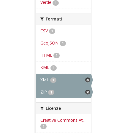
Verde
1
Formati
CSV
1
GeoJSON
1
HTML
1
KML
1
XML
1
ZIP
1
Licenze
Creative Commons At...
1