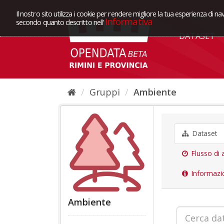
Il nostro sito utilizza i cookie per rendere migliore la tua esperienza di na
Informativa
secondo quanto descritto nell'
DATASET
Gruppi
Ambiente
Dataset
Flusso di a
Informazi
Ambiente