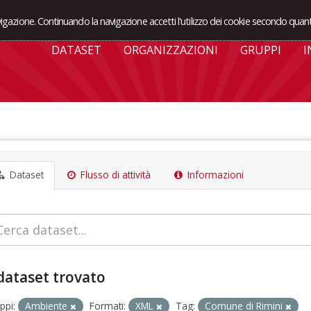
avigazione. Continuando la navigazione accetti l'utilizzo dei cookie secondo quant
DATASET
ORGANIZZAZIONI
GRUPPI
I
Dataset
Flusso di attività
Informazioni
dataset trovato
ppi:
Ambiente
Formati:
XML
Tag:
Comune di Rimini