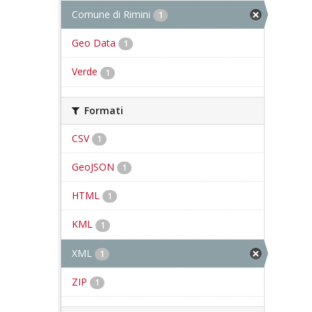
Comune di Rimini
1
Geo Data
1
Verde
1
Formati
CSV
1
GeoJSON
1
HTML
1
KML
1
XML
1
ZIP
1