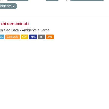
mbiente
rchi denominati
n Geo Data - Ambiente e verde
ML
GeoJSON
CSV
KML
ZIP
XML