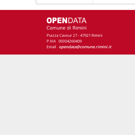
Piazza Cavour 27 - 47921 Rimini
P.IVA 00304260409
Email
opendata@comune.rimini.it