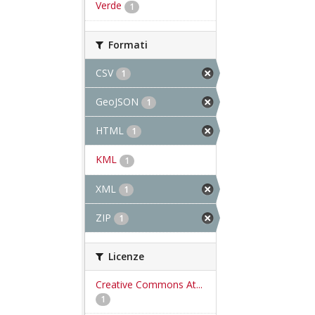
Verde
1
Formati
CSV
1
GeoJSON
1
HTML
1
KML
1
XML
1
ZIP
1
Licenze
Creative Commons At...
1