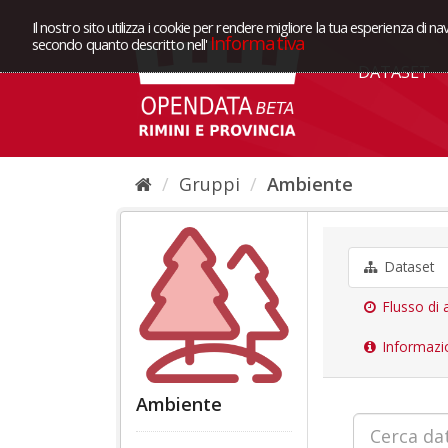
Il nostro sito utilizza i cookie per rendere migliore la tua esperienza di na
Informativa
secondo quanto descritto nell'
DATASET
Gruppi
Ambiente
Dataset
Flusso di a
Informazi
Ambiente