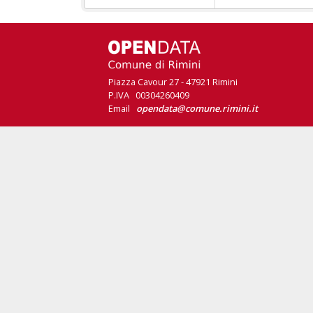
Piazza Cavour 27 - 47921 Rimini
P.IVA 00304260409
Email
opendata@comune.rimini.it