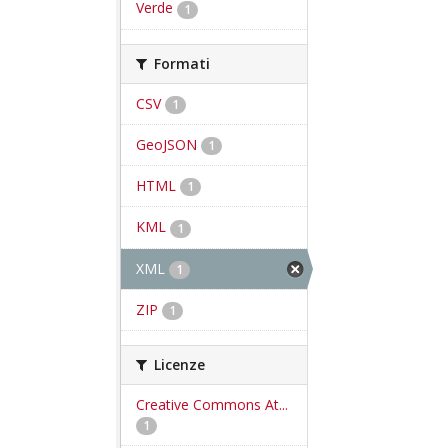
Verde
1
Formati
CSV
1
GeoJSON
1
HTML
1
KML
1
XML
1
ZIP
1
Licenze
Creative Commons At...
1