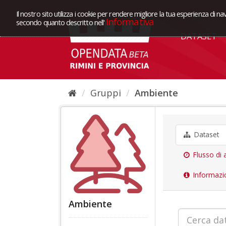
Il nostro sito utilizza i cookie per rendere migliore la tua esperienza di na
Informativa
secondo quanto descritto nell'
DATASET
Gruppi
Ambiente
Dataset
Flusso di a
Informazi
Ambiente