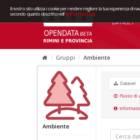
Il nostro sito utilizza i cookie per rendere migliore la tua esperienza di na
Informativa
secondo quanto descritto nell'
DATASET
Gruppi
Ambiente
Dataset
Flusso di a
Informazi
Ambiente