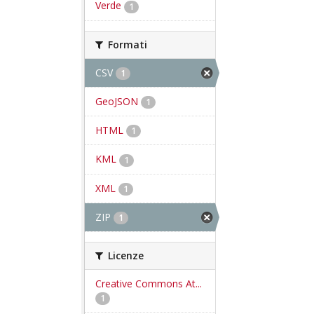
Verde
1
Formati
CSV
1
GeoJSON
1
HTML
1
KML
1
XML
1
ZIP
1
Licenze
Creative Commons At...
1