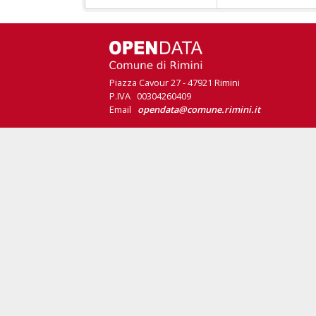
Piazza Cavour 27 - 47921 Rimini
P.IVA 00304260409
Email
opendata@comune.rimini.it