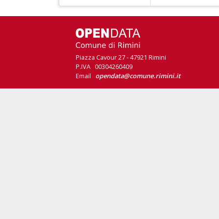
Piazza Cavour 27 - 47921 Rimini
P.IVA 00304260409
Email
opendata@comune.rimini.it