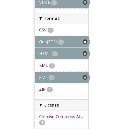
Verde
1
Formati
CSV
1
GeoJSON
1
HTML
1
KML
1
XML
1
ZIP
1
Licenze
Creative Commons At...
1