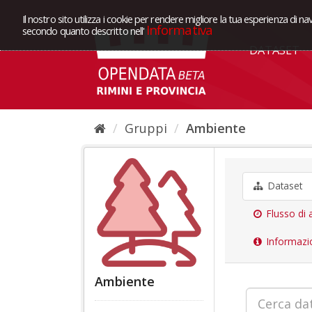
Il nostro sito utilizza i cookie per rendere migliore la tua esperienza di na
Informativa
secondo quanto descritto nell'
DATASET
Gruppi
Ambiente
Dataset
Flusso di a
Informazi
Ambiente