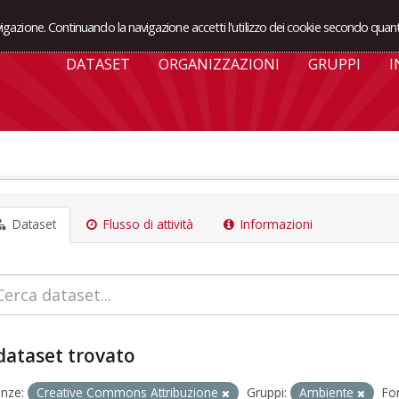
avigazione. Continuando la navigazione accetti l'utilizzo dei cookie secondo quant
DATASET
ORGANIZZAZIONI
GRUPPI
I
Dataset
Flusso di attività
Informazioni
dataset trovato
enze:
Creative Commons Attribuzione
Gruppi:
Ambiente
Fo