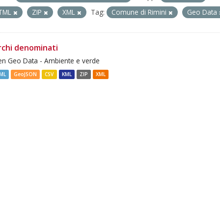
TML
ZIP
XML
Tag:
Comune di Rimini
Geo Data
rchi denominati
n Geo Data - Ambiente e verde
ML
GeoJSON
CSV
KML
ZIP
XML