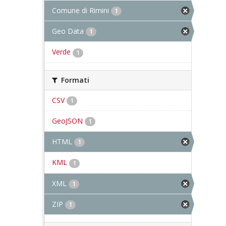
Comune di Rimini
1
Geo Data
1
Verde
1
Formati
CSV
1
GeoJSON
1
HTML
1
KML
1
XML
1
ZIP
1