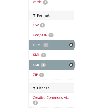
Verde
1
Formati
CSV
1
GeoJSON
1
HTML
1
KML
1
XML
1
ZIP
1
Licenze
Creative Commons At...
1