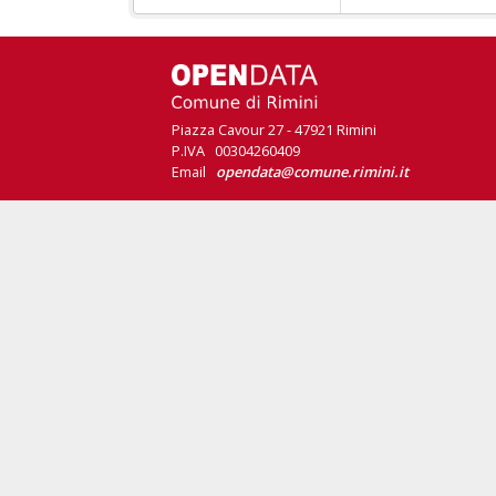
Piazza Cavour 27 - 47921 Rimini
P.IVA 00304260409
Email
opendata@comune.rimini.it