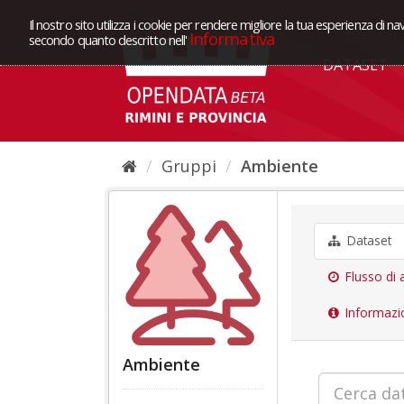
Il nostro sito utilizza i cookie per rendere migliore la tua esperienza di na
Informativa
secondo quanto descritto nell'
DATASET
Gruppi
Ambiente
Dataset
Flusso di a
Informazi
Ambiente