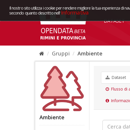
Il nostro sito utilizza i cookie per rendere migliore la tua esperienza di na
Informativa
secondo quanto descritto nell'
DATASET
Gruppi
Ambiente
Dataset
Flusso di a
Informazi
Ambiente