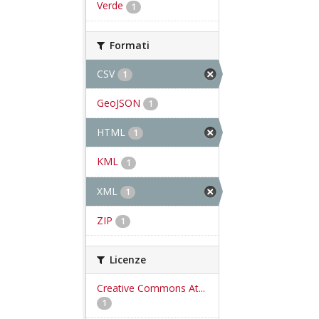
Verde
1
Formati
CSV
1
GeoJSON
1
HTML
1
KML
1
XML
1
ZIP
1
Licenze
Creative Commons At...
1