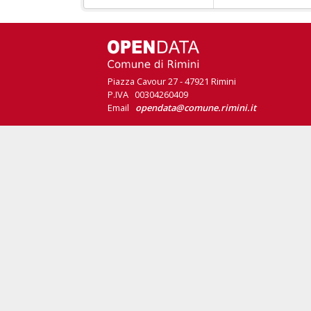
Piazza Cavour 27 - 47921 Rimini
P.IVA 00304260409
Email
opendata@comune.rimini.it