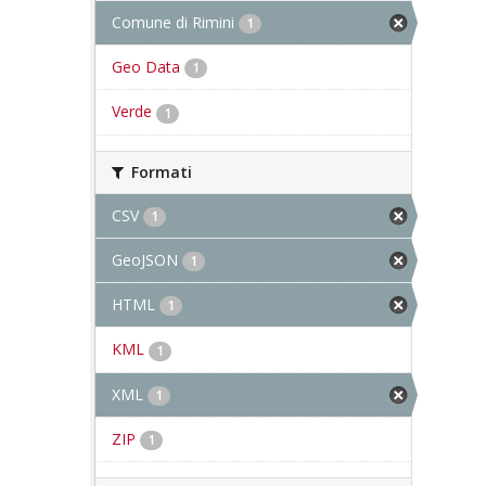
Comune di Rimini
1
Geo Data
1
Verde
1
Formati
CSV
1
GeoJSON
1
HTML
1
KML
1
XML
1
ZIP
1