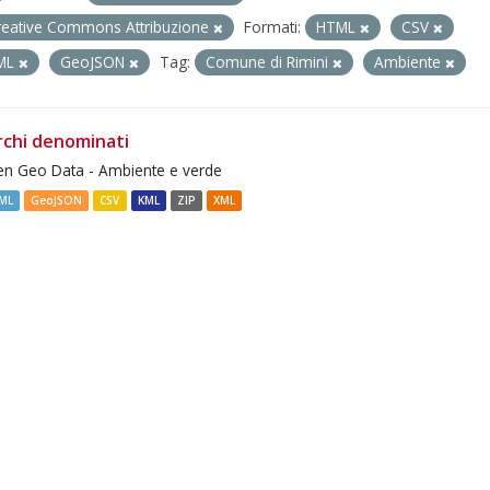
reative Commons Attribuzione
Formati:
HTML
CSV
ML
GeoJSON
Tag:
Comune di Rimini
Ambiente
rchi denominati
n Geo Data - Ambiente e verde
ML
GeoJSON
CSV
KML
ZIP
XML