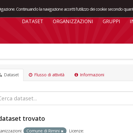
avigazione. Continuando la navigazione accetti l'utilizzo dei cookie secondo quant
DATASET
ORGANIZZAZIONI
GRUPPI
I
Dataset
Flusso di attività
Informazioni
dataset trovato
anizzazioni:
Comune di Rimini
Licenze: