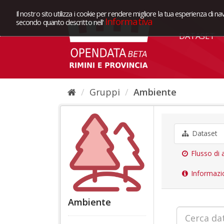
Il nostro sito utilizza i cookie per rendere migliore la tua esperienza di na
Informativa
secondo quanto descritto nell'
DATASET
Gruppi
Ambiente
Dataset
Flusso di a
Informazi
Ambiente