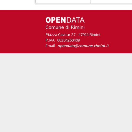
Piazza Cavour 27 - 47921 Rimini
P.IVA 00304260409
Email
opendata@comune.rimini.it