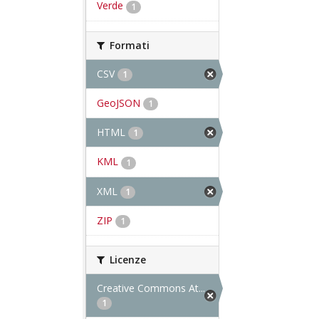
Verde
1
Formati
CSV
1
GeoJSON
1
HTML
1
KML
1
XML
1
ZIP
1
Licenze
Creative Commons At...
1