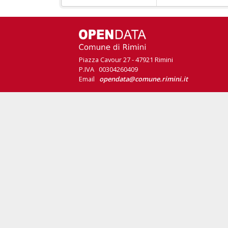
Piazza Cavour 27 - 47921 Rimini
P.IVA 00304260409
Email
opendata@comune.rimini.it