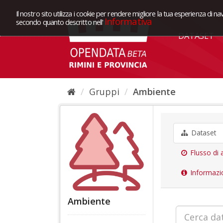
Il nostro sito utilizza i cookie per rendere migliore la tua esperienza di na
Informativa
secondo quanto descritto nell'
DATASET
Gruppi
Ambiente
Dataset
Flusso di a
Informazi
Ambiente