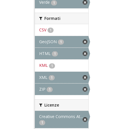
Verde
1
Formati
CSV
1
GeoJSON
1
HTML
1
KML
1
XML
1
ZIP
1
Licenze
Creative Commons At...
1