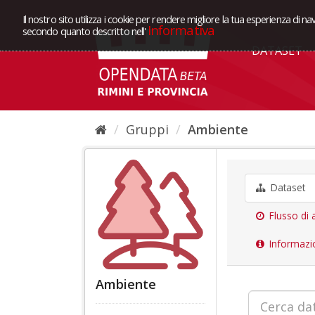
Il nostro sito utilizza i cookie per rendere migliore la tua esperienza di na
Informativa
secondo quanto descritto nell'
DATASET
Gruppi
Ambiente
Dataset
Flusso di a
Informazi
Ambiente