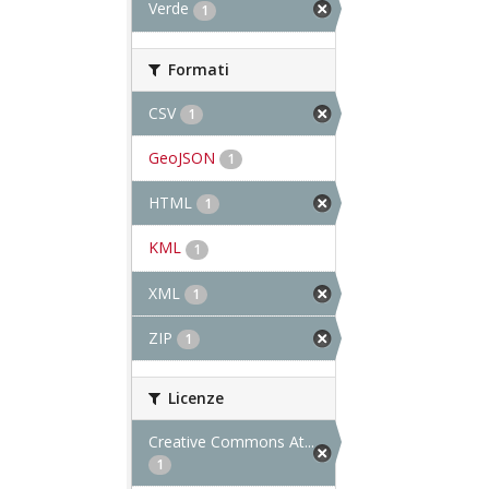
Verde
1
Formati
CSV
1
GeoJSON
1
HTML
1
KML
1
XML
1
ZIP
1
Licenze
Creative Commons At...
1