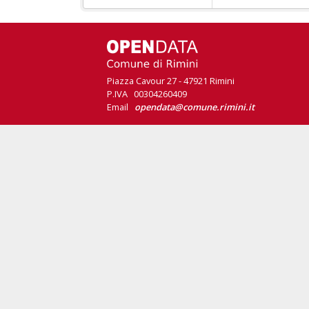
Piazza Cavour 27 - 47921 Rimini
P.IVA 00304260409
Email
opendata@comune.rimini.it