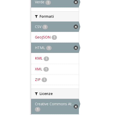
Verde
1
Formati
CSV
1
GeoJSON
1
HTML
1
KML
1
XML
1
ZIP
1
Licenze
Creative Commons At...
1