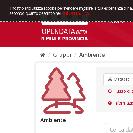
Il nostro sito utilizza i cookie per rendere migliore la tua esperienza di na
Informativa
secondo quanto descritto nell'
DATASET
Gruppi
Ambiente
Dataset
Flusso di a
Informazi
Ambiente