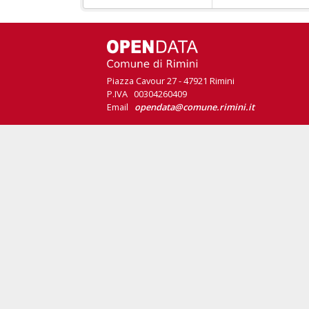
Piazza Cavour 27 - 47921 Rimini
P.IVA 00304260409
Email
opendata@comune.rimini.it