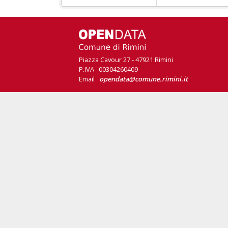
Piazza Cavour 27 - 47921 Rimini
P.IVA 00304260409
Email
opendata@comune.rimini.it