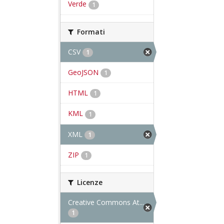
Verde
1
Formati
CSV
1
GeoJSON
1
HTML
1
KML
1
XML
1
ZIP
1
Licenze
Creative Commons At...
1