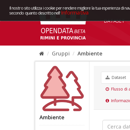
Il nostro sito utilizza i cookie per rendere migliore la tua esperienza di na
Informativa
secondo quanto descritto nell'
DATASET
Gruppi
Ambiente
Dataset
Flusso di a
Informazi
Ambiente