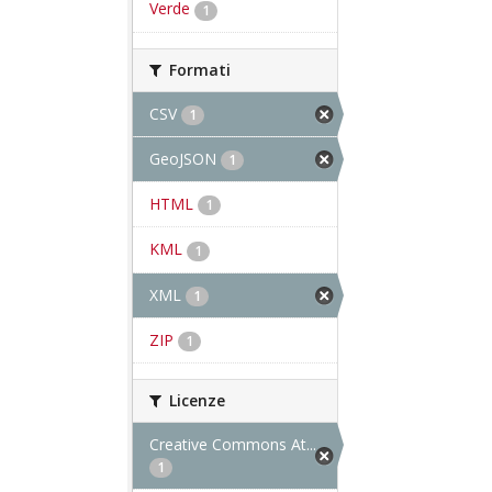
Verde
1
Formati
CSV
1
GeoJSON
1
HTML
1
KML
1
XML
1
ZIP
1
Licenze
Creative Commons At...
1