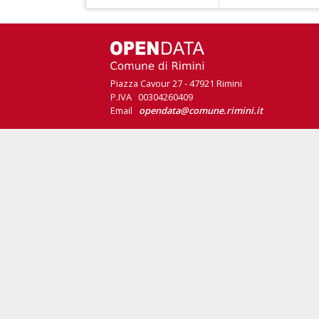
Piazza Cavour 27 - 47921 Rimini
P.IVA 00304260409
Email
opendata@comune.rimini.it