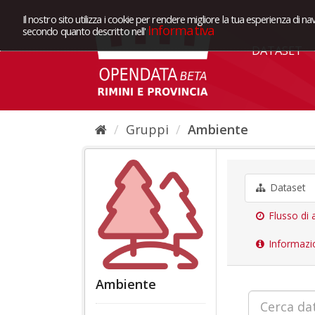
Il nostro sito utilizza i cookie per rendere migliore la tua esperienza di na
Informativa
secondo quanto descritto nell'
DATASET
Gruppi
Ambiente
Dataset
Flusso di a
Informazi
Ambiente