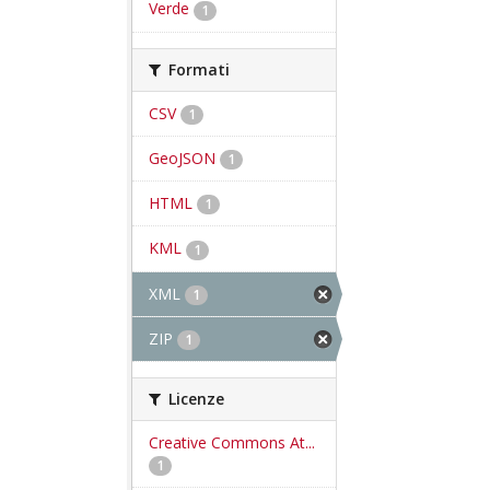
Verde
1
Formati
CSV
1
GeoJSON
1
HTML
1
KML
1
XML
1
ZIP
1
Licenze
Creative Commons At...
1