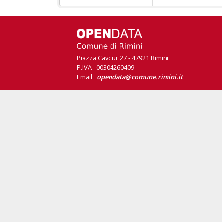
Piazza Cavour 27 - 47921 Rimini
P.IVA 00304260409
Email
opendata@comune.rimini.it