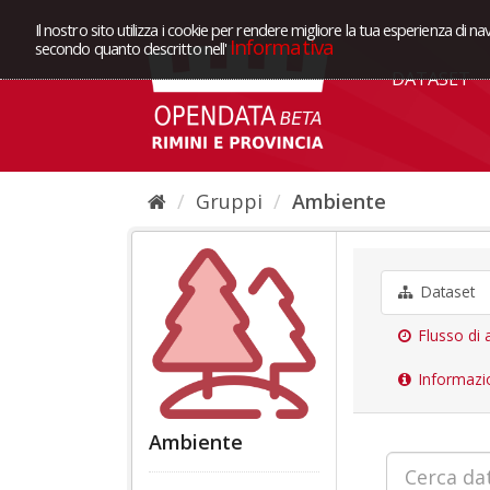
Il nostro sito utilizza i cookie per rendere migliore la tua esperienza di na
Informativa
secondo quanto descritto nell'
DATASET
Gruppi
Ambiente
Dataset
Flusso di a
Informazi
Ambiente