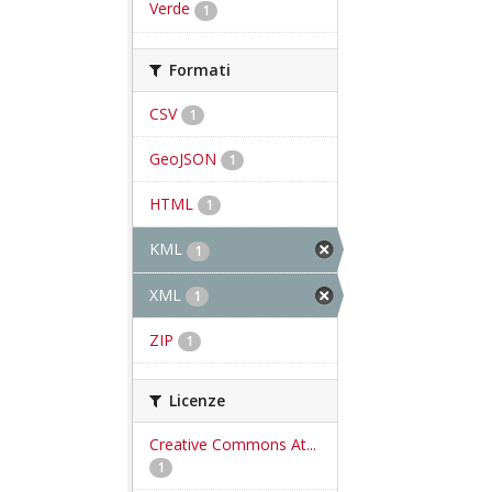
Verde
1
Formati
CSV
1
GeoJSON
1
HTML
1
KML
1
XML
1
ZIP
1
Licenze
Creative Commons At...
1