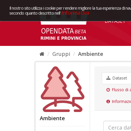
Il nostro sito utilizza i cookie per rendere migliore la tua esperienza di na
Informativa
secondo quanto descritto nell'
DATASET
Gruppi
Ambiente
Dataset
Flusso di a
Informazi
Ambiente