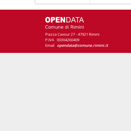
Piazza Cavour 27 - 47921 Rimini
P.IVA 00304260409
Email
opendata@comune.rimini.it