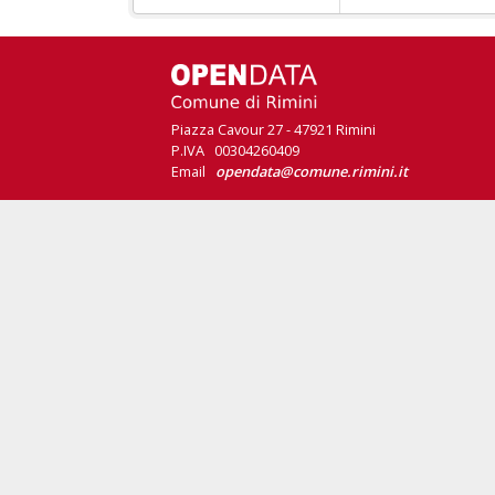
Piazza Cavour 27 - 47921 Rimini
P.IVA 00304260409
Email
opendata@comune.rimini.it