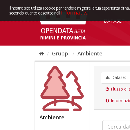
Il nostro sito utilizza i cookie per rendere migliore la tua esperienza di na
Informativa
secondo quanto descritto nell'
DATASET
Gruppi
Ambiente
Dataset
Flusso di a
Informazi
Ambiente