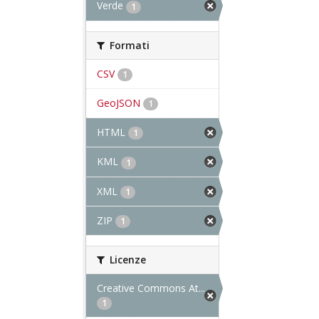
Verde
1
Formati
CSV
1
GeoJSON
1
HTML
1
KML
1
XML
1
ZIP
1
Licenze
Creative Commons At...
1