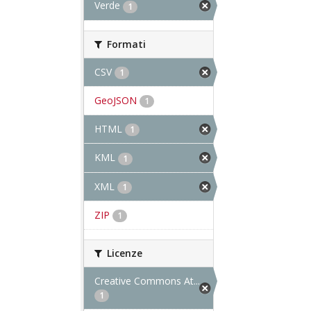
Verde
1
Formati
CSV
1
GeoJSON
1
HTML
1
KML
1
XML
1
ZIP
1
Licenze
Creative Commons At...
1