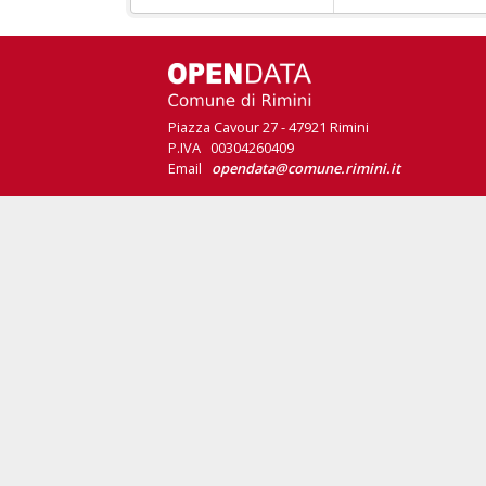
Piazza Cavour 27 - 47921 Rimini
P.IVA 00304260409
Email
opendata@comune.rimini.it