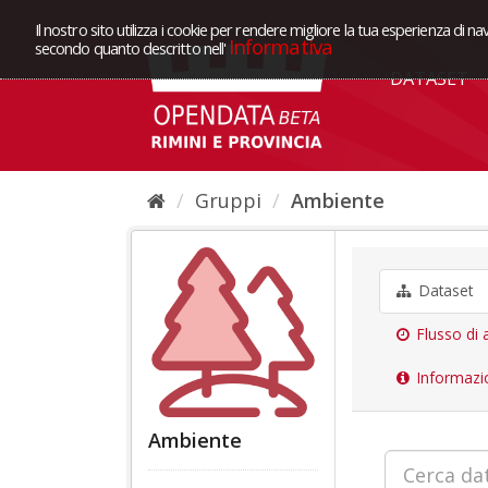
Il nostro sito utilizza i cookie per rendere migliore la tua esperienza di na
Informativa
secondo quanto descritto nell'
DATASET
Gruppi
Ambiente
Dataset
Flusso di a
Informazi
Ambiente