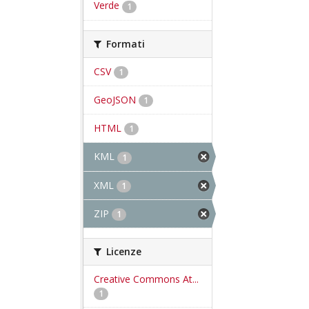
Verde
1
Formati
CSV
1
GeoJSON
1
HTML
1
KML
1
XML
1
ZIP
1
Licenze
Creative Commons At...
1