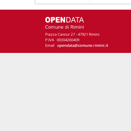
Piazza Cavour 27 - 47921 Rimini
P.IVA 00304260409
Email
opendata@comune.rimini.it