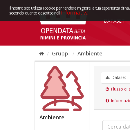
Il nostro sito utilizza i cookie per rendere migliore la tua esperienza di na
Informativa
secondo quanto descritto nell'
DATASET
Gruppi
Ambiente
Dataset
Flusso di a
Informazi
Ambiente