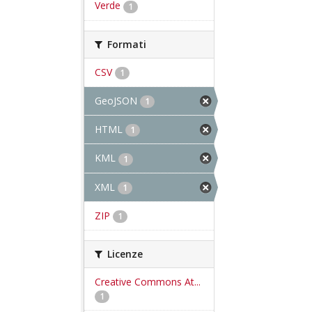
Verde
1
Formati
CSV
1
GeoJSON
1
HTML
1
KML
1
XML
1
ZIP
1
Licenze
Creative Commons At...
1