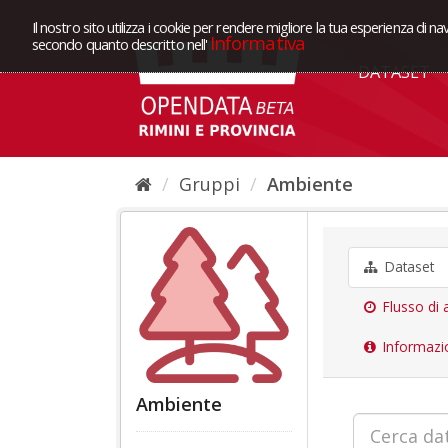
Il nostro sito utilizza i cookie per rendere migliore la tua esperienza di na
Informativa
secondo quanto descritto nell'
DATASET
Gruppi
Ambiente
Dataset
Flusso di a
Informazi
Ambiente