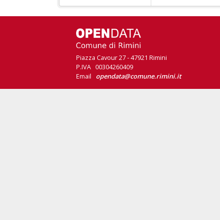
Piazza Cavour 27 - 47921 Rimini
P.IVA 00304260409
Email
opendata@comune.rimini.it