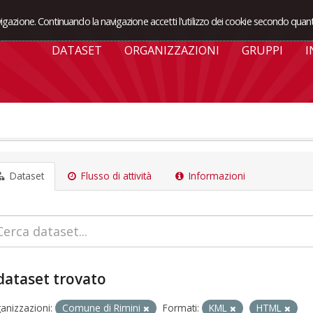
avigazione. Continuando la navigazione accetti l'utilizzo dei cookie secondo quant
DATASET
ORGANIZZAZIONI
GRUPPI
I
Dataset
Flusso di attività
Informazioni
dataset trovato
anizzazioni:
Comune di Rimini
Formati:
KML
HTML