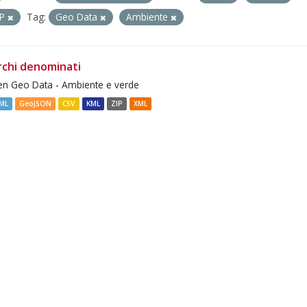
IP
Tag:
Geo Data
Ambiente
rchi denominati
n Geo Data - Ambiente e verde
ML
GeoJSON
CSV
KML
ZIP
XML