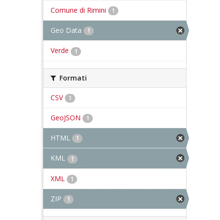
Comune di Rimini
1
Geo Data
1
Verde
1
Formati
CSV
1
GeoJSON
1
HTML
1
KML
1
XML
1
ZIP
1