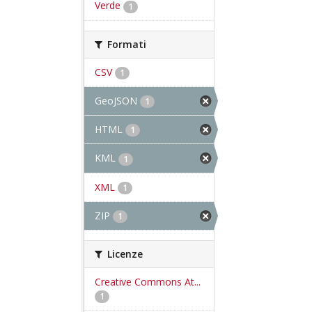
Verde
1
Formati
CSV
1
GeoJSON
1
HTML
1
KML
1
XML
1
ZIP
1
Licenze
Creative Commons At...
1