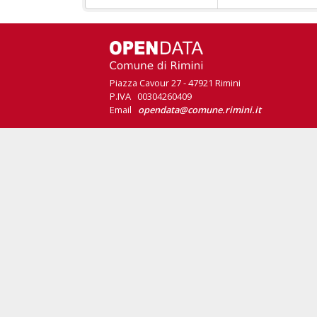
Piazza Cavour 27 - 47921 Rimini
P.IVA 00304260409
Email
opendata@comune.rimini.it