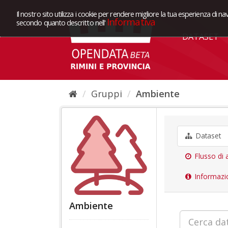
Il nostro sito utilizza i cookie per rendere migliore la tua esperienza di na
Informativa
secondo quanto descritto nell'
DATASET
Gruppi
Ambiente
Dataset
Flusso di a
Informazi
Ambiente